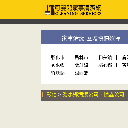
家事清潔 區域快速選擇
彰化市
員林市
和美鎮
鹿
秀水鄉
北斗鎮
埔心鄉
芳
竹塘鄉
線西鄉
彰化
>
秀水鄉清潔公司、除蟲公司