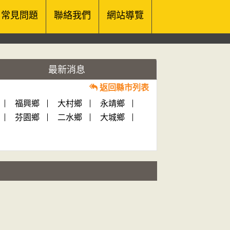
常見問題
聯絡我們
網站導覽
最新消息
返回縣市列表
福興鄉
大村鄉
永靖鄉
芬園鄉
二水鄉
大城鄉