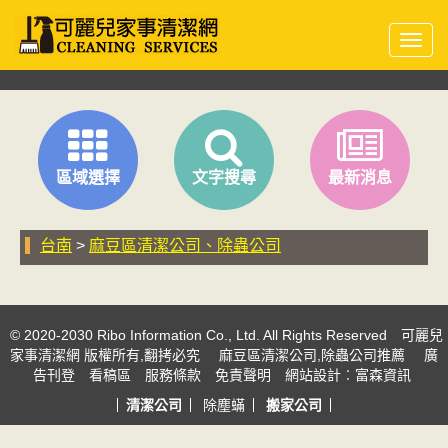
Toggl
navig
區域選擇
文字搜尋
最新消息
台南
>
麻豆區清潔公司、除蟲公司
© 2020-2030 Ribo Information Co., Ltd. All Rights Reserved
可麗兒
家事清潔網 版權所有,翻拷必究
麻豆區清潔公司,除蟲公司推薦
廣
告刊登
看稿區
服務條款
免責聲明
網站設計
︰富森資訊
清潔公司
除塵蟎
搬家公司