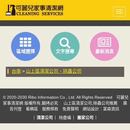
Toggl
navig
區域選擇
文字搜尋
最新消息
台南
>
山上區清潔公司、除蟲公司
© 2020-2030 Ribo Information Co., Ltd. All Rights Reserved
可麗兒
家事清潔網 版權所有,翻拷必究
山上區清潔公司,除蟲公司推薦
廣
告刊登
看稿區
服務條款
免責聲明
網站設計
︰富森資訊
清潔公司
除塵蟎
搬家公司